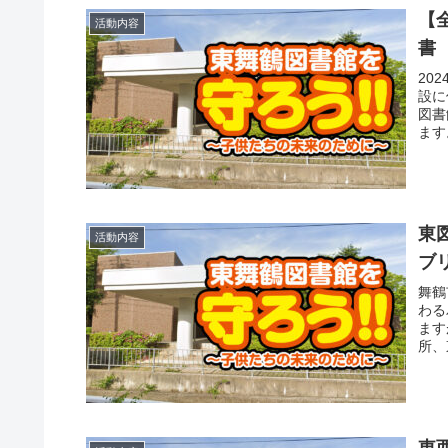
【
活動内容
書
20
設に
図書
ます
東
活動内容
ブ
舞鶴
わる
ます
所、