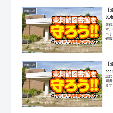
【
活動内容
民
舞鶴
す。
出ま
鶴市
【
活動内容
20
設に
図書
ます