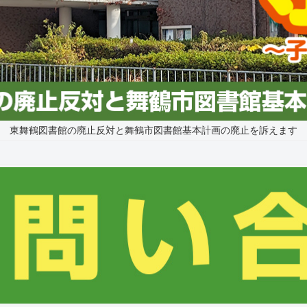
東舞鶴図書館の廃止反対と舞鶴市図書館基本計画の廃止を訴えます