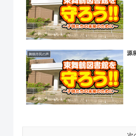
源
舞鶴市民の声
次