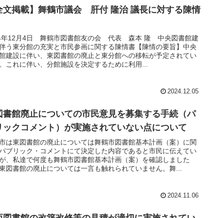
全文掲載】舞鶴市議会 肝付 隆治 議長に対する陳情
24年12月4日 舞鶴市図書館友の会 代表 森本 隆 中央図書館建
伴う東分館の充実と市民参画に関する陳情書【陳情の要旨】中央
館建設に伴い、東図書館の廃止と東分館への移転が予定されてい
。これに伴い、分館施設を決定するために利用...
2024.12.05
図書館廃止についての市民意見を募集する手続（パ
リックコメント）が実施されていない点について
市は東図書館の廃止については舞鶴市図書館基本計画（案）に関
パブリック・コメントにて決定した内容であると市民に伝えてい
が、私達で何度も舞鶴市図書館基本計画（案）を確認しました
東図書館の廃止については一言も触れられていません。舞...
2024.11.06