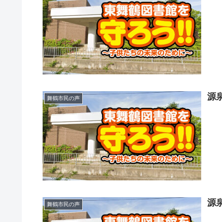
源
舞鶴市民の声
源
舞鶴市民の声