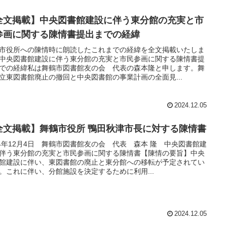
全文掲載】中央図書館建設に伴う東分館の充実と市
参画に関する陳情書提出までの経緯
市役所への陳情時に朗読したこれまでの経緯を全文掲載いたしま
中央図書館建設に伴う東分館の充実と市民参画に関する陳情書提
での経緯私は舞鶴市図書館友の会 代表の森本隆と申します。舞
立東図書館廃止の撤回と中央図書館の事業計画の全面見...
2024.12.05
全文掲載】舞鶴市役所 鴨田秋津市長に対する陳情書
24年12月4日 舞鶴市図書館友の会 代表 森本 隆 中央図書館建
伴う東分館の充実と市民参画に関する陳情書【陳情の要旨】中央
館建設に伴い、東図書館の廃止と東分館への移転が予定されてい
。これに伴い、分館施設を決定するために利用...
2024.12.05