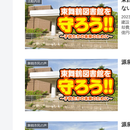
東
活動内容
な
20
建設
却費
億円
源
舞鶴市民の声
源
舞鶴市民の声