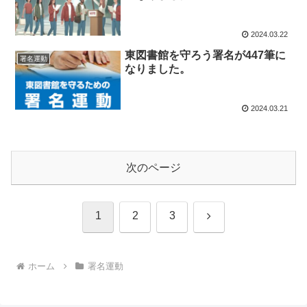
2024.03.22
東図書館を守ろう署名が447筆に
署名運動
なりました。
2024.03.21
次のページ
次
1
2
3
へ
ホーム
署名運動