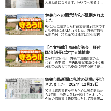
大変励みになります。FAXでも署名は沢
山届いてきていますので皆様のご協力、
よろしくお願いします。
舞鶴市への開示請求が延期されま
活動内容
した
6月10日に請求した行政文書開示請求です
が8月8日に延期されました。舞鶴市情報
公開条例 第11条では通常は15日以内に
開示しなければならないと定められてい
ます。開示内容は既に市長記者会見等で
公表されている内容の根拠についてです
【全文掲載】舞鶴市議会 肝付
活動内容
ので特に時間が...
隆治 議長に対する陳情書
2024年12月4日 舞鶴市図書館友の会
代表 森本 隆 中央図書館建設に伴う東
分館の充実と市民参画に関する陳情書
【陳情の要旨】中央図書館建設に伴い、
東図書館の廃止と東分館への移転が予定
されています。これに伴い、分館施設を
舞鶴市民新聞に私達の活動が紹介
活動内容
決定するために利用...
されました 2024年12月13日
私達は東図書館を守るために署名開始か
ら1年間 地道な運動を続けてきました。
今回の陳情書は舞鶴市に対して東舞鶴市
民と対話をしてくれることを望む為の陳
情書です。図書館に関する対話と市民参
画を求めることすら、なぜ未だに達成で