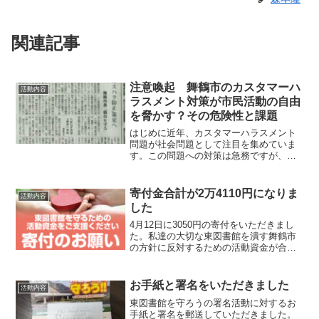
関連記事
注意喚起 舞鶴市のカスタマーハ
活動内容
ラスメント対策が市民活動の自由
を脅かす？その危険性と課題
はじめに近年、カスタマーハラスメント
問題が社会問題として注目を集めていま
す。この問題への対策は急務ですが、舞
鶴市で行われているような対策の中に
は、市民活動や抗議活動の自由を制限し
てしまう可能性も孕んでいます。この記
寄付金合計が2万4110円になりま
活動内容
事では、舞鶴市のカスタマー...
した
4月12日に3050円の寄付をいただきまし
た。私達の大切な東図書館を潰す舞鶴市
の方針に反対するための活動資金が合計2
万4100円になりました。
お手紙と署名をいただきました
活動内容
東図書館を守ろうの署名活動に対するお
手紙と署名を郵送していただきました。