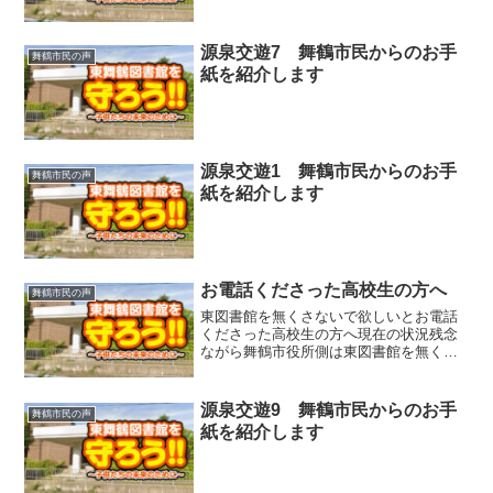
源泉交遊7 舞鶴市民からのお手
舞鶴市民の声
紙を紹介します
源泉交遊1 舞鶴市民からのお手
舞鶴市民の声
紙を紹介します
お電話くださった高校生の方へ
舞鶴市民の声
東図書館を無くさないで欲しいとお電話
くださった高校生の方へ現在の状況残念
ながら舞鶴市役所側は東図書館を無くす
方向で話を進めています。舞鶴市議会の
多くの議員は市民の声を聞いて東図書館
を無くす場合は、東舞鶴住民の同意と東
源泉交遊9 舞鶴市民からのお手
舞鶴市民の声
舞鶴住民が納得できる代案...
紙を紹介します