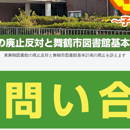
東舞鶴図書館の廃止反対と舞鶴市図書館基本計画の廃止を訴えます