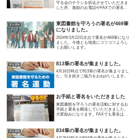
守る会のチラシを折込させていただきま
した所、激励のお電話やFAXでの署名が
集まり始めました。皆様のご協力をお待
ちしています。署名用紙が不足の方はコ
ピーいただくか連絡頂けましたら用紙を
東図書館を守ろうの署名が469筆
署名運動
お持ちします...
になりました。
2024年3月22日次点で署名が469筆になり
ました。今後とも地道にコツコツよろし
くお願いします。
813筆の署名が集まりました。
署名運動
4月16日時点で813筆の署名が集まりまし
た。引き続きご協力をおねがいします。
お手紙と署名をいただきました
活動内容
東図書館を守ろうの署名活動に対するお
手紙と署名を郵送していただきました。
大変励みになります。FAXでも署名は沢
山届いてきていますので皆様のご協力、
よろしくお願いします。
834筆の署名が集まりました。
署名運動
4月25日時点で834筆の署名が集まりまし