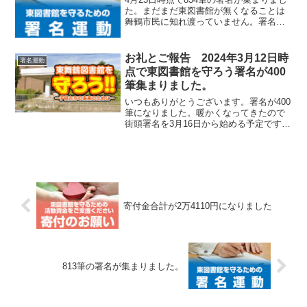
た。まだまだ東図書館が無くなることは
舞鶴市民に知れ渡っていません。署名い
ただいた大半の方が初めて知ったと言わ
れています。引き続きご協力をおねがい
します。
お礼とご報告 2024年3月12日時
署名運動
点で東図書館を守ろう署名が400
筆集まりました。
いつもありがとうございます。署名が400
筆になりました。暖かくなってきたので
街頭署名を3月16日から始める予定です。
よろしくお願いします。
寄付金合計が2万4110円になりました
813筆の署名が集まりました。