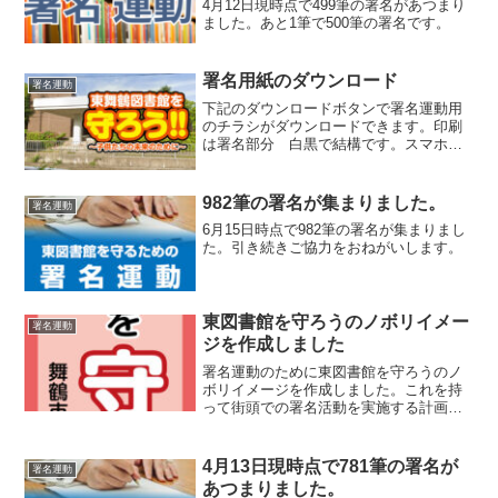
4月12日現時点で499筆の署名があつまり
ました。あと1筆で500筆の署名です。
署名用紙のダウンロード
署名運動
下記のダウンロードボタンで署名運動用
のチラシがダウンロードできます。印刷
は署名部分 白黒で結構です。スマホで
ダウンロードしてからコンビニで印刷で
きますのでよろしくお願いします。東図
書館を守る署名運動用チラシダウンロー
982筆の署名が集まりました。
署名運動
ド
6月15日時点で982筆の署名が集まりまし
た。引き続きご協力をおねがいします。
東図書館を守ろうのノボリイメー
署名運動
ジを作成しました
署名運動のために東図書館を守ろうのノ
ボリイメージを作成しました。これを持
って街頭での署名活動を実施する計画で
す。
4月13日現時点で781筆の署名が
署名運動
あつまりました。