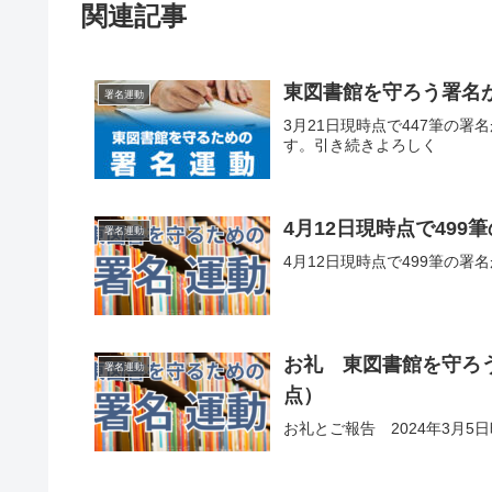
関連記事
東図書館を守ろう署名が
署名運動
3月21日現時点で447筆の
す。引き続きよろしく
4月12日現時点で49
署名運動
4月12日現時点で499筆の署
お礼 東図書館を守ろう
署名運動
点）
お礼とご報告 2024年3月