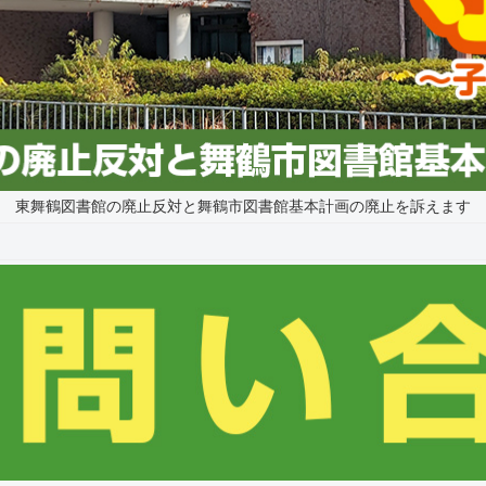
東舞鶴図書館の廃止反対と舞鶴市図書館基本計画の廃止を訴えます