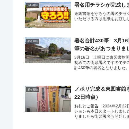
署名用チラシが完成し
活動内容
東図書館を守ろうの署名チラ
いただける方は用紙をお渡し
署名合計430筆 3月
署名運動
筆の署名があつまり
3月16日 土曜日に東図書
初めての街頭署名ですのでテ
計430筆の署名となりました。
ノボリ完成＆東図書館を
署名運動
22日時点）
お礼とご報告 2024年2月
ションも本日スタートしまし
りましたら街頭署名も開始しま