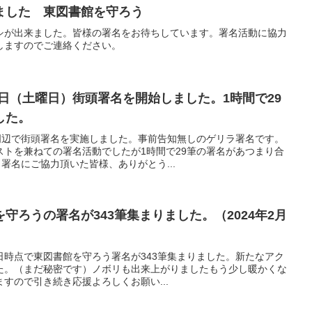
ました 東図書館を守ろう
シが出来ました。皆様の署名をお待ちしています。署名活動に協力
しますのでご連絡ください。
16日（土曜日）街頭署名を開始しました。1時間で29
ました。
館周辺で街頭署名を実施しました。事前告知無しのゲリラ署名です。
ストを兼ねての署名活動でしたが1時間で29筆の署名があつまり合
署名にご協力頂いた皆様、ありがとう...
守ろうの署名が343筆集まりました。（2024年2月
22日時点で東図書館を守ろう署名が343筆集まりました。新たなアク
た。（まだ秘密です）ノボリも出来上がりましたもう少し暖かくな
すので引き続き応援よろしくお願い...